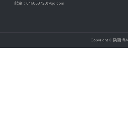
邮箱：646869720@qq.com
Copyright ©