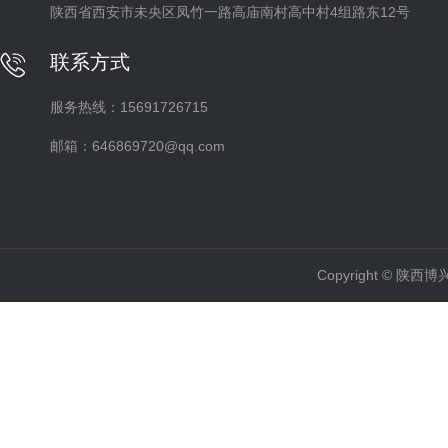
陕西省西安市未央区凤竹一路高庙南村高中村4组路东12号
联系方式
服务热线：15691726715
邮箱：646869720@qq.com
Copyright ©